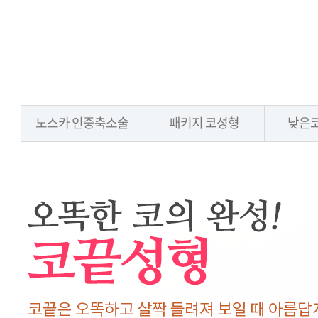
노스카 인중축소술
패키지 코성형
낮은코