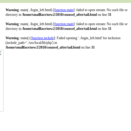
Warning
: main(../login_left.html) [
function.main
]: failed to open stream: No such file or
directory in
/home/smallface/new2/2018/counsel_after/tail.html
on line
31
Warning
: main(../login_left.html) [
function.main
]: failed to open stream: No such file or
directory in
/home/smallface/new2/2018/counsel_after/tail.html
on line
31
Warning
: main() [
function.include
]: Failed opening '../login_left.html' for inclusion
(include_path='.:/usr/local/lib/php') in
/home/smallface/new2/2018/counsel_after/tail.html
on line
31